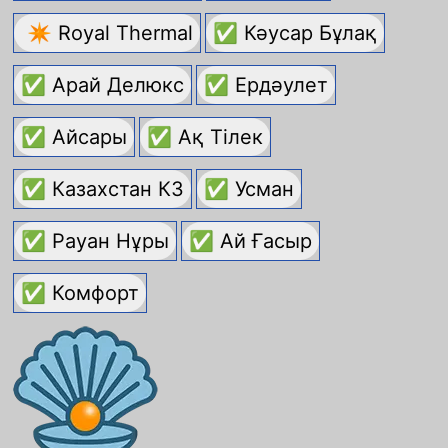
✴ Royal Thermal
✅ Кәусар Бұлақ
✅ Арай Делюкс
✅ Ердәулет
✅ Айсары
✅ Ақ Тілек
✅ Казахстан КЗ
✅ Усман
✅ Рауан Нұры
✅ Ай Ғасыр
✅ Комфорт