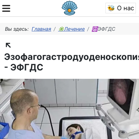
🐝 О нас
Вы здесь:
Главная
✳Лечение
☮ЭФГДС
↖
Эзофагогастродуоденоскопи
- ЭФГДС