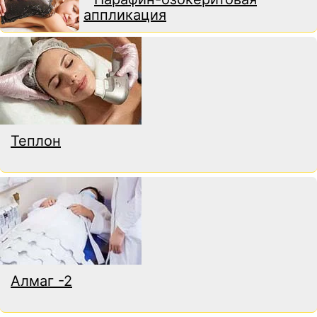
аппликация
Теплон
Алмаг -2