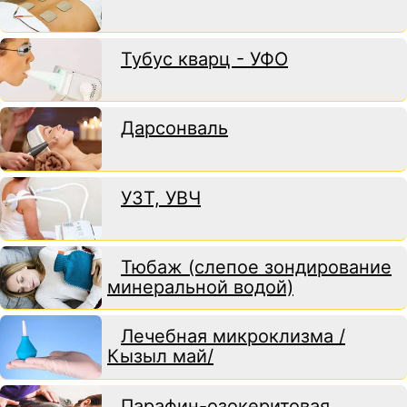
Тубус кварц - УФО
Дарсонваль
УЗТ, УВЧ
Тюбаж (слепое зондирование
минеральной водой)
Лечебная микроклизма /
Кызыл май/
Парафин-озокеритовая