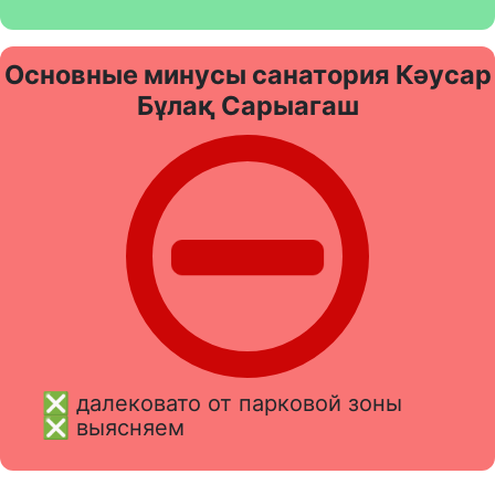
Основные минусы санатория Кәусар
Бұлақ Сарыагаш
❎ далековато от парковой зоны
❎ выясняем