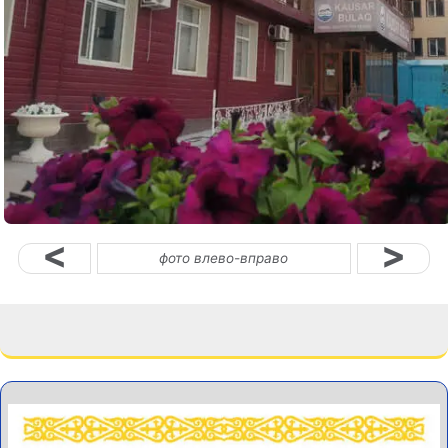
<
>
фото влево-вправо