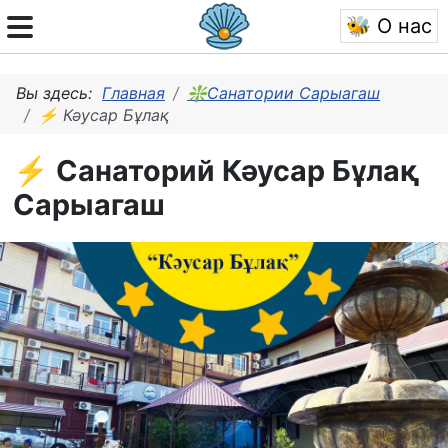
🐝 О нас
Вы здесь:
Главная
❇Санатории Сарыагаш
⚡ Кәусар Бұлақ
⚡ Санаторий Кәусар Бұлақ
Сарыагаш