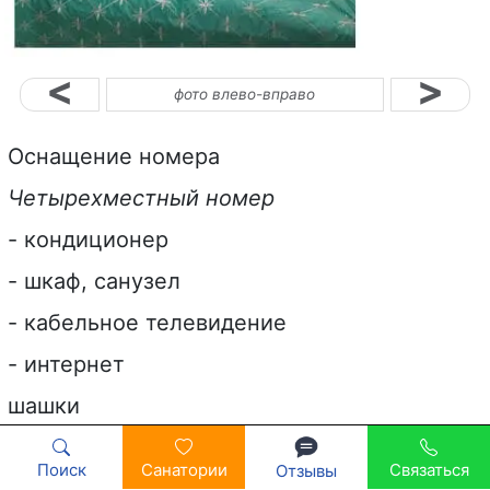
<
>
фото влево-вправо
Оснащение номера
Четырехместный номер
- кондиционер
- шкаф, санузел
- кабельное телевидение
- интернет
шашки
шахматы.
Поиск
Санатории
Связаться
Отзывы
Непосредственно перед санаторием